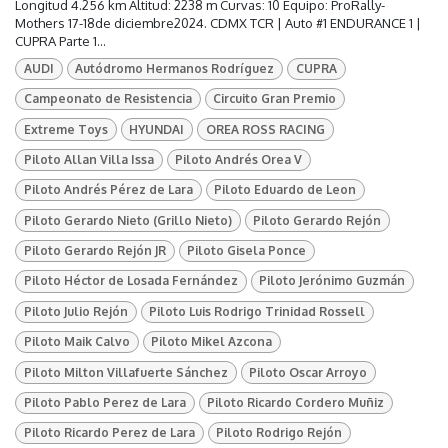
Longitud 4.256 km Altitud: 2238 m Curvas: 10 Equipo: ProRally-
Mothers 17-18de diciembre2024. CDMX TCR | Auto #1 ENDURANCE 1 |
CUPRA Parte 1...
AUDI
Autódromo Hermanos Rodríguez
CUPRA
Campeonato de Resistencia
Circuito Gran Premio
Extreme Toys
HYUNDAI
OREA ROSS RACING
Piloto Allan Villa Issa
Piloto Andrés Orea V
Piloto Andrés Pérez de Lara
Piloto Eduardo de Leon
Piloto Gerardo Nieto (Grillo Nieto)
Piloto Gerardo Rejón
Piloto Gerardo Rejón JR
Piloto Gisela Ponce
Piloto Héctor de Losada Fernández
Piloto Jerónimo Guzmán
Piloto Julio Rejón
Piloto Luis Rodrigo Trinidad Rossell
Piloto Maik Calvo
Piloto Mikel Azcona
Piloto Milton Villafuerte Sánchez
Piloto Oscar Arroyo
Piloto Pablo Perez de Lara
Piloto Ricardo Cordero Muñiz
Piloto Ricardo Perez de Lara
Piloto Rodrigo Rejón