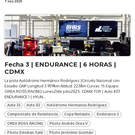
7 nov 2025
Fecha 3 | ENDURANCE | 6 HORAS |
CDMX
La pista Autódromo Hermános Rodríguez |Circuito Nacional con
Estadio GNP Longitud 3.909km Altitud: 2238m Curvas: 15 Equipo:
OREA ROSS RACING Lunes21de julio2025. CDMX TCR | Auto #33
ENDURANCE 1 | HYUN...
Auto 33
Auto 82
Autódromo Hermanos Rodríguez
Campeonato de Resistencia
Copa Notiauto
Endurance 2
OREA ROSS RACING
Piloto Andrés Orea V
Piloto Esteban Said
Piloto Jerónimo Guzmán