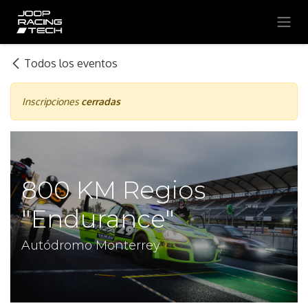
Ir al contenido
Todos los eventos
Inscripciones
cerradas
800 KM Regios
"Endurance"
Autódromo Monterrey