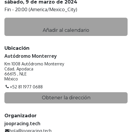
sábado, 9 de marzo de 2024
Fin -
20:00
(
America/Mexico_City
)
Añadir al calendario
Ubicación
Autódromo Monterrey
Km 1008 Autódromo Monterrey
Cdad. Apodaca
66615 , NLE
México
+52 81 1977 0688
Obtener la dirección
Organizador
joopracing.tech
hola@joopracing.tech